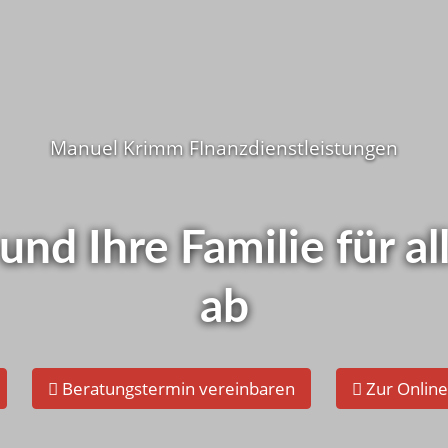
Wie ist d
i Ihnen ?
Manuel Krimm FInanzdienstleistungen
Schnelltest - Je
elbst checken!
 und Ihre Familie für 
ab
Beratungstermin vereinbaren
Zur Onlin