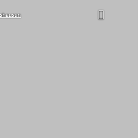
undesbürger
zu viel für
cherungen ...