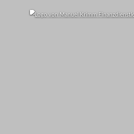
95% d
Bundesbürg
falsch versic