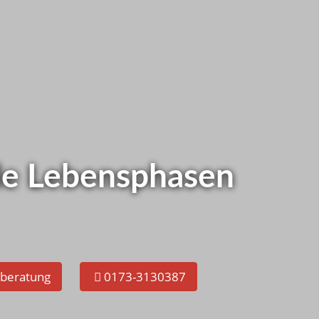
as bei Ihnen ?
tzt gleich selbst checken!
alle Lebensphasen
eberatung
0173-3130387