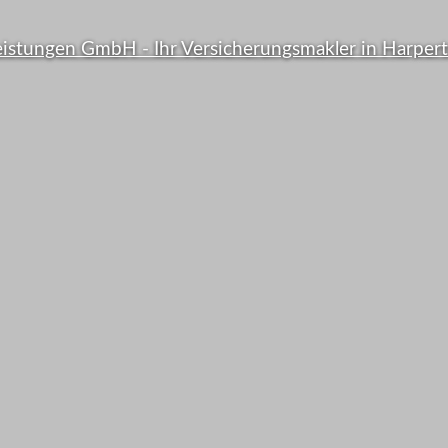
Viele B
er
zahlen 
er sind
Ihre Versi
hert ...