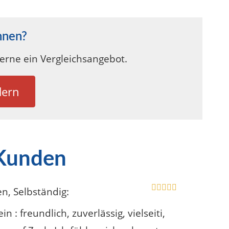
hnen?
gerne ein Vergleichsangebot.
dern
 Kunden
en
, Selbständig
:
 : freundlich, zuverlässig, vielseiti,