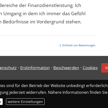
Bereiche der Finanzdienstleistung. Ich
en Umgang in dem ich immer das Gefühl
en Bedürfnisse im Vordergrund stehen.
Echtheit von Bewertungen
·
·
·
enschutz
Erstinformation
Beschwerden
Cookies
V
es sind für den Betrieb der Website unbedingt erforderlich
gung jederzeit widerrufen. Nähere Informationen finden Sie
s
weitere Einstellungen