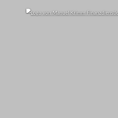
95% d
Bundesbürg
falsch versic