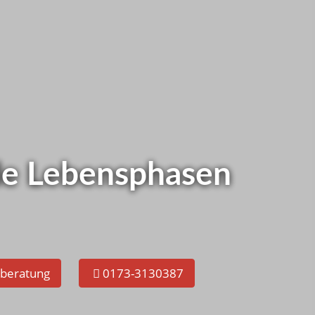
as bei Ihnen ?
tzt gleich selbst checken!
alle Lebensphasen
eberatung
0173-3130387