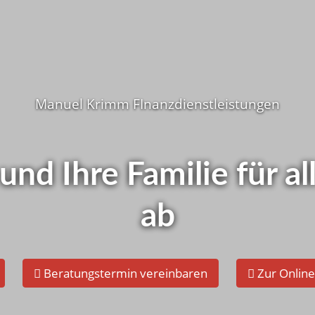
Wie ist d
i Ihnen ?
Manuel Krimm FInanzdienstleistungen
Schnelltest - Je
elbst checken!
 und Ihre Familie für 
ab
Beratungstermin vereinbaren
Zur Onlin