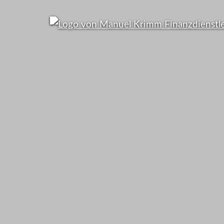
95% d
Bundesbürg
falsch versic