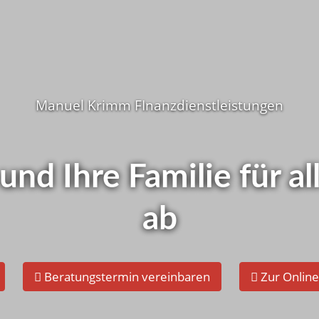
Wie ist d
i Ihnen ?
Manuel Krimm FInanzdienstleistungen
Schnelltest - Je
elbst checken!
 und Ihre Familie für 
ab
Beratungstermin vereinbaren
Zur Onlin