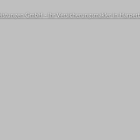
Viele B
er
zahlen 
er sind
Ihre Versi
hert ...