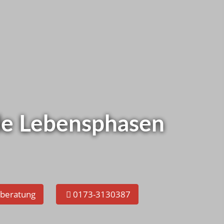
as bei Ihnen ?
tzt gleich selbst checken!
alle Lebensphasen
eberatung
0173-3130387