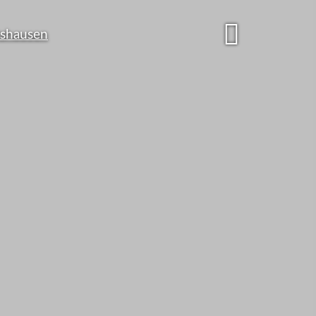
undesbürger
zu viel für
cherungen ...